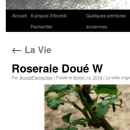
Aller
Accueil
A propos d’Annick
Quelques peintures
au
Parmentier
anciennes
contenu
←
La Vie
Roseraie Doué W
Par
AnnickParmentier
|
Publié le
février 14, 2018
|
La taille orig