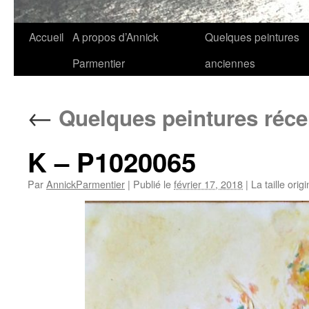
Aller
Accueil
A propos d’Annick
Quelques peintures
au
Parmentier
anciennes
contenu
←
Quelques peintures réce
K – P1020065
Par
AnnickParmentier
|
Publié le
février 17, 2018
|
La taille orig