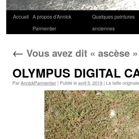
Aller
Accueil
A propos d’Annick
Quelques peintures
au
Parmentier
anciennes
contenu
←
Vous avez dit « ascèse »
OLYMPUS DIGITAL 
Par
AnnickParmentier
|
Publié le
avril 5, 2019
|
La taille original