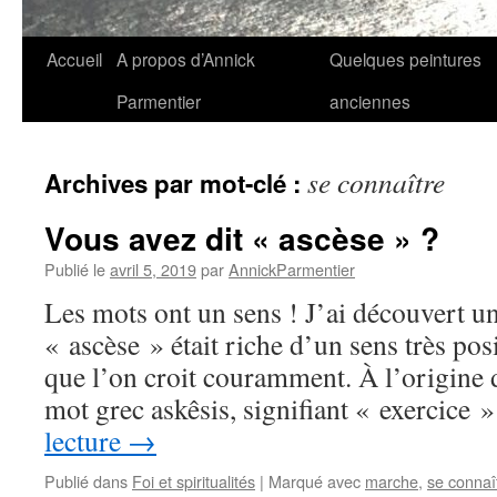
Aller
Accueil
A propos d’Annick
Quelques peintures
au
Parmentier
anciennes
contenu
se connaître
Archives par mot-clé :
Vous avez dit « ascèse » ?
Publié le
avril 5, 2019
par
AnnickParmentier
Les mots ont un sens ! J’ai découvert u
« ascèse » était riche d’un sens très posi
que l’on croit couramment. À l’origine 
mot grec askêsis, signifiant « exercice
lecture
→
Publié dans
Foi et spiritualités
|
Marqué avec
marche
,
se connaî