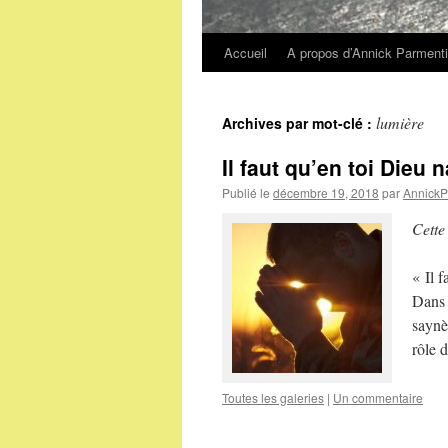
Accueil
A propos d’Annick Parmenti
Aller
au
lumière
Archives par mot-clé :
contenu
Il faut qu’en toi Dieu 
Publié le
décembre 19, 2018
par
AnnickP
Cette
« Il 
Dans 
saynè
rôle 
Toutes les galeries
|
Un commentaire