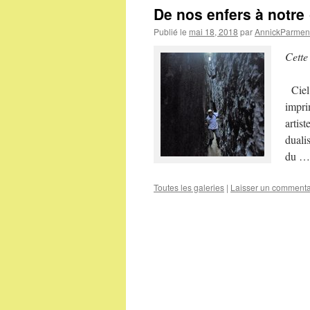
De nos enfers à notre
Publié le
mai 18, 2018
par
AnnickParment
Cette
Ciel 
impri
artis
duali
du 
Toutes les galeries
|
Laisser un commenta