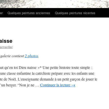
er
Quelques peintures anciennes
Quelques peintures récentes
naisse
armentier
 galerie contient
2 photos
.
faut qu’en toi Dieu naisse »* Une petite histoire toute simple :
une classe enfantine la catéchiste prépare avec les enfants une
te de Noël. L’enseignante demande à un petit garçon de jouer le
d’un berger. “Non je ne …
Continuer la lecture
→