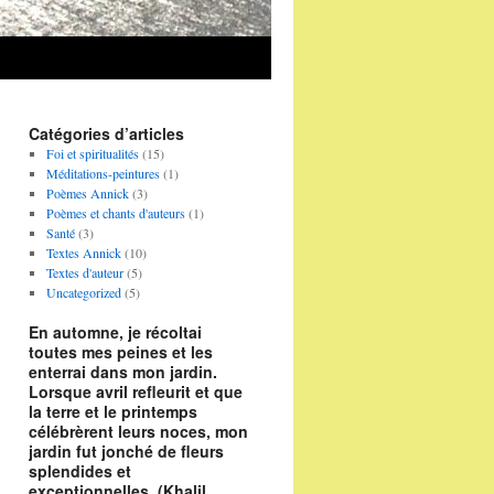
Catégories d’articles
Foi et spiritualités
(15)
Méditations-peintures
(1)
Poèmes Annick
(3)
Poèmes et chants d'auteurs
(1)
Santé
(3)
Textes Annick
(10)
Textes d'auteur
(5)
Uncategorized
(5)
En automne, je récoltai
toutes mes peines et les
enterrai dans mon jardin.
Lorsque avril refleurit et que
la terre et le printemps
célébrèrent leurs noces, mon
jardin fut jonché de fleurs
splendides et
exceptionnelles. (Khalil