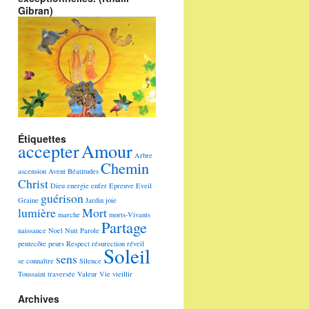
Gibran)
Étiquettes
accepter
Amour
Arbre
Chemin
ascension
Avent
Béatitudes
Christ
Dieu
energie
enfer
Epreuve
Eveil
guérison
Graine
Jardin
joie
lumière
Mort
marche
morts-Vivants
Partage
naissance
Noel
Nuit
Parole
pentecôte
peurs
Respect
résurection
réveil
Soleil
sens
se connaître
Silence
Toussaint
traversée
Valeur
Vie
vieillir
Archives